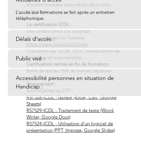
d'autres modules disponibles dans notre
catalogue.
L’accès aux formations se fait après un entretien
téléphonique.
La certification ICDL :
Une carte/licence par candidat.
Accès candidat via l’adresse
Délais d’accès :
https://www.monpcie.fr/login
Évaluation par QCM, QCU, manipulation de
l’interface et zone sensible.
Public visé :
Certification remise en fin de formation :
Barre de succès 75% de bonnes réponses.
Accessibilité personnes en situation de
Financement :
Handicap :
Sont éligibles au CPF :
RS7528-ICDL -Tableur (Excel, Calc, Google
Sheets)
RS7529-ICDL - Traitement de texte (Word,
Writer, Google Docs)
RS7524-ICDL - Utilisation d'un logiciel de
présentation (PPT, Impress, Google Slides)