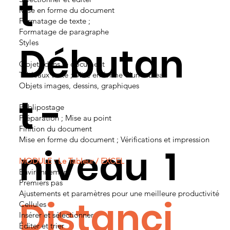
t
Mise en forme du document
Formatage de texte ;
Formatage de paragraphe
Styles
Débutan
Objets dans le document
Tableaux texte ; Mise en forme d'un tableau
Objets images, dessins, graphiques
t -
Publipostage
Préparation ; Mise au point
Finition du document
Mise en forme du document ; Vérifications et impression
niveau 1
MODULE :
Le Tableur
/ EXCEL
Environnement
Premiers pas
Ajustements et paramètres pour une meilleure productivité
Distanci
Cellules
Insérer et sélectionner
Éditer et trier